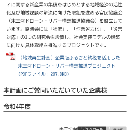
ィに関する新産業の集積をはじめとする地域経済の活性
化及び地域課題の解決に向けた取組を進める官民協議会
（東三河ドローン・リバー構想推進協議会）を設立して
います。協議会には「物流」、「作業省力化」、「災害
対応」の3つの研究会を設置し、社会実装モデルの構築
に向けた具体取組を推進するプロジェクトです。
（地域再生計画）企業版ふるさと納税を活用した
東三河ドローン・リバー構想推進プロジェクト
(PDFファイル: 207.8KB)
本計画にご賛同いただいていた企業様
令和4年度
表
表示切替