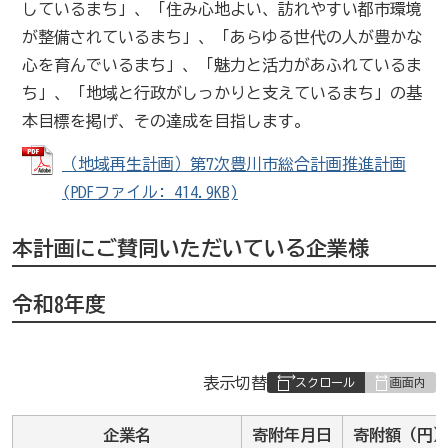
しているまち」、「住み心地よい、訪れやすい都市環境
が整備されているまち」、「あらゆる世代の人が豊かな
心を育んでいるまち」、「魅力と活力があふれているま
ち」、「地域と行政がしっかりと支えているまち」の基
本目標を掲げ、その達成を目指します。
（地域再生計画）第7次豊川市総合計画推進計画
(PDFファイル: 414.9KB)
本計画にご賛同いただいている企業様
令和8年度
表
表示切替
組
み
企業名
寄附年月日
寄附額（円