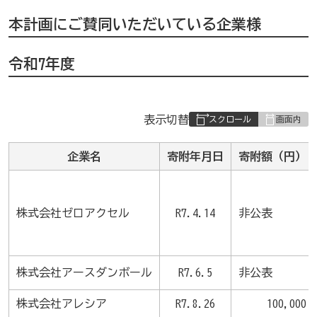
本計画にご賛同いただいている企業様
令和7年度
表
表示切替
組
み
企業名
寄附年月日
寄附額（円）
の
株式会社ゼロアクセル
R7.4.14
非公表
株式会社アースダンボール
R7.6.5
非公表
株式会社アレシア
R7.8.26
100,000