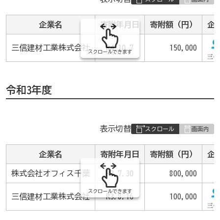
組
み
企業名
寄附年月日
寄附額（円）
企
の
三信建材工業株式会社
R4.10.7
150,000
スクロールできます
令和3年度
表
表示切替
組
み
企業名
寄附年月日
寄附額（円）
企
の
株式会社オフィス千葉
R3.7.30
800,000
スクロールできます
三信建材工業株式会社
R3.8.16
100,000