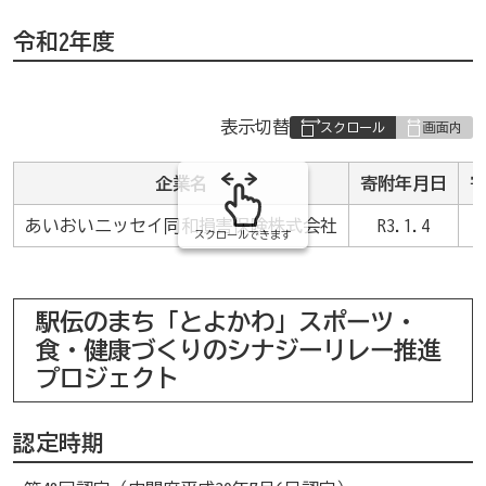
令和2年度
表
表示切替
組
み
企業名
寄附年月日
の
あいおいニッセイ同和損害保険株式会社
R3.1.4
スクロールできます
駅伝のまち「とよかわ」スポーツ・
食・健康づくりのシナジーリレー推進
プロジェクト
認定時期