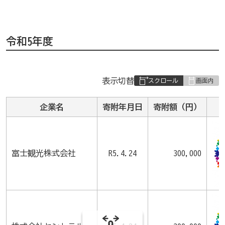
令和5年度
表
表示切替
組
み
企業名
寄附年月日
寄附額（円）
の
富士観光株式会社
R5.4.24
300,000