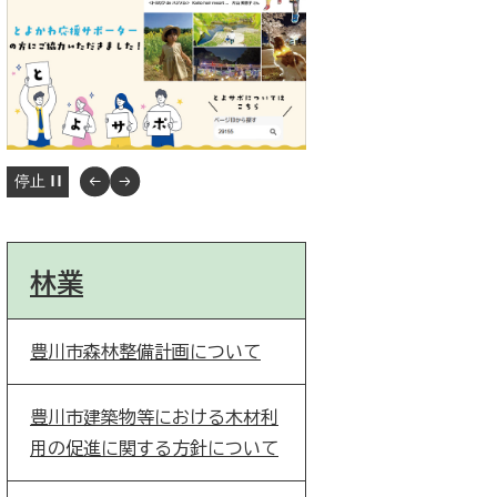
停止
林業
豊川市森林整備計画について
豊川市建築物等における木材利
用の促進に関する方針について