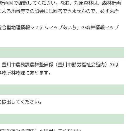
けの森林計画図で確認してください。なお、対象森林は、森林計画
による地番等での照会には回答できませんので、必ず来庁
総合型地理情報システムマップあいち」の森林情報マップ
、豊川市農務課農林整備係（豊川市勤労福祉会館内）のほ
事務所林務課にあります。
に提出してください。
市勤労福祉会館内）へ提出してください。