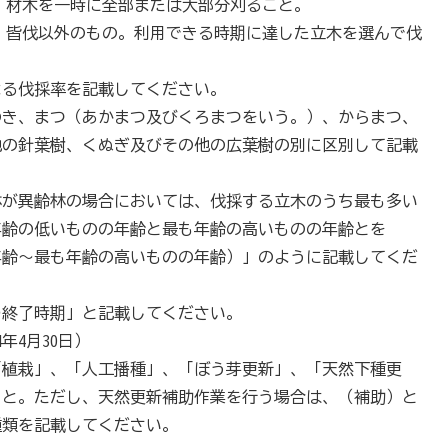
、材木を一時に全部または大部分刈ること。
、皆伐以外のもの。利用できる時期に達した立木を選んで伐
よる伐採率を記載してください。
のき、まつ（あかまつ及びくろまつをいう。）、からまつ、
他の針葉樹、くぬぎ及びその他の広葉樹の別に区別して記載
林が異齢林の場合においては、伐採する立木のうち最も多い
年齢の低いものの年齢と最も年齢の高いものの年齢とを
年齢～最も年齢の高いものの年齢）」のように記載してくだ
～終了時期」と記載してください。
年4月30日）
「植栽」、「人工播種」、「ぼう芽更新」、「天然下種更
こと。ただし、天然更新補助作業を行う場合は、（補助）と
種類を記載してください。