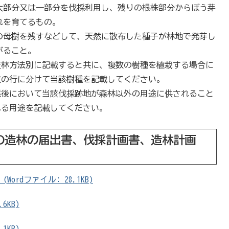
大部分又は一部分を伐採利用し、残りの根株部分からぼう芽
れを育てるもの。
の母樹を残すなどして、天然に散布した種子が林地で発芽し
がること。
造林方法別に記載すると共に、複数の樹種を植栽する場合に
数の行に分けて当該樹種を記載してください。
採後において当該伐採跡地が森林以外の用途に供されること
れる用途を記載してください。
の造林の届出書、伐採計画書、造林計画
rdファイル: 28.1KB)
6KB)
1KB)