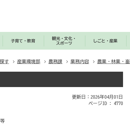
観光・文化・
子育て・教育
しごと・産業
スポーツ
探す
産業環境部
農務課
業務内容
農業・林業・畜
更新日：2026年04月01日
ページID :
4770
採等