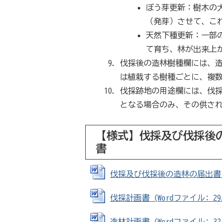
ぼう芽更新：樹木の
（発芽）させて、こ
天然下種更新：一部
て育ち、林が出来上
伐採後の造林樹種欄には、
は植栽する樹種ごとに、複
伐採跡地の用途欄には、伐
となる場合のみ、その供さ
【様式】伐採及び伐採後
書
伐採及び伐採後の造林の届出書 (Wo
伐採計画書 (Wordファイル: 29.
造林計画書 (Wordファイル: 32.