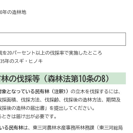
0年の造林地
間伐を20パーセント以上の伐採率で実施したところ
35年のスギ・ヒノキ
林の伐採等（森林法第10条の8）
対象となっている民有林（注釈1）
の立木を伐採するには、
伐採面積、伐採方法、伐採齢、伐採後の造林方法、期間及
伐採後の造林の届出書」を提出してください。
るときは届け出が必要です。
いる民有林
は、東三河農林水産事務所林務課（東三河総局