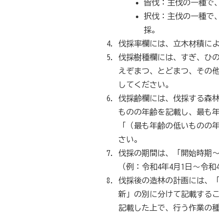
皆伐：主伐の一種で
択伐：主伐の一種で
採。
伐採率欄には、立木材積に
伐採樹種欄には、すぎ、ひ
えぞまつ、とどまつ、その
してください。
伐採齢欄には、伐採する森
ものの年齢を記載し、最も
「（最も年齢の低いものの
さい。
伐採の期間は、「開始時期
（例：令和4年4月1日～令和4
伐採後の造林の計画には、
新」の別に分けて記載する
記載した上で、行う作業の