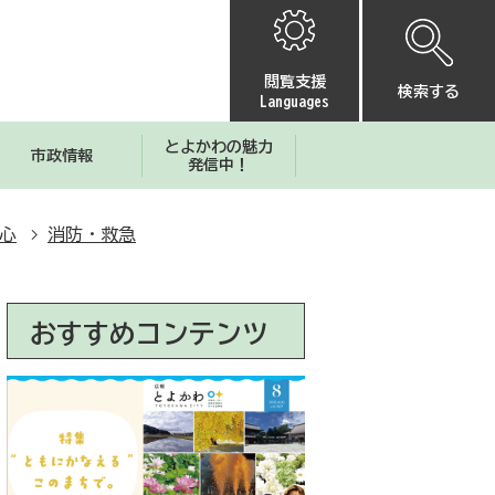
閲覧支援
検索する
Languages
とよかわの魅力
市政情報
発信中！
心
消防・救急
おすすめコンテンツ