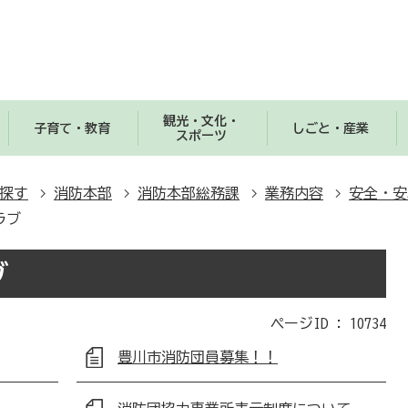
観光・文化・
子育て・教育
しごと・産業
スポーツ
探す
消防本部
消防本部総務課
業務内容
安全・安
ラブ
ブ
ページID :
10734
豊川市消防団員募集！！