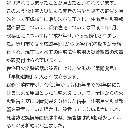
逃げ遅れてしまったことが原因だといわれています。
このような住宅火災による死者の減少と被害の軽減を目
的として平成16年に消防法が改正され、住宅用火災警報
器の設置について、新築住宅については平成18年6月、
既存住宅については平成23年6月から義務化されまし
た。豊川市では平成20年6月から既存住宅の設置が義務
化され、現在は
すべての住宅に住宅用火災警報器の設置
が義務付けられています
。
住宅用火災警報器の設置により、
火災の「早期発見」
「早期避難」
に大きく役立ちます。
総務省消防庁が、令和2年から令和5年までの4年間にお
ける失火を原因とした住宅火災について、全国からの火
災報告を基に設置効果を分析した結果、住宅用火災警報
器を設置している場合は、設置していない場合に比べ、
死者数と焼損床面積は半減
、
損害額は約6割減少
してい
るとの分析結果が出ました。