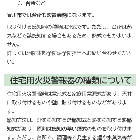
台所
など
豊川市では
台所も設置義務
になります。
取り付ける感知器の種類は煙式です。ただし、台所は蒸
気などで誤感知する場合もあるため、熱式でもかまいま
せん。
詳しくは消防本部予防課予防担当へお問い合わせくださ
い。
住宅用火災警報器の種類について
住宅用火災警報器は電池式と家庭用電源式があり、天井
に取り付けるものや壁に貼り付けるものなどがありま
す。
感知方法は、煙を検知する
煙感知式
と熱を検知する
熱感
知式
があり、原則は
感知の早い煙式
のものを取り付けま
す。ただし、台所で、調理等で発生する煙や水蒸気等が