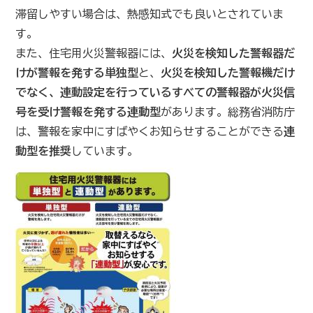
滞留しやすい場合は、熱感知式でも良いとされていま
す。
また、住宅用火災警報器には、
火災を検知した警報器だ
けが警報を発する単独型
と、
火災を検知した警報機だけ
でなく、連動設定を行っているすべての警報器が火災信
号を受け警報を発する連動型
があります。総務省消防庁
は、警報を家中にすばやくお知らせすることができる
連
動型を推奨
しています。