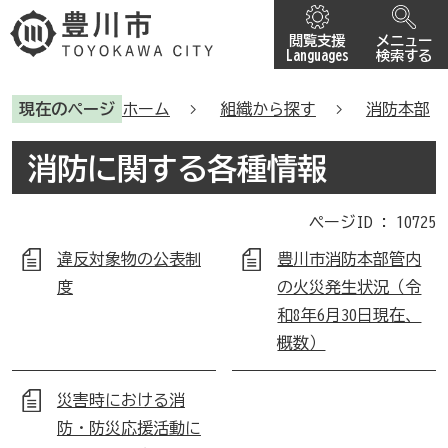
閲覧支援
メニュー
Languages
検索する
現在のページ
ホーム
組織から探す
消防本部
消防に関する各種情報
ページID :
10725
違反対象物の公表制
豊川市消防本部管内
度
の火災発生状況（令
和8年6月30日現在、
概数）
災害時における消
防・防災応援活動に