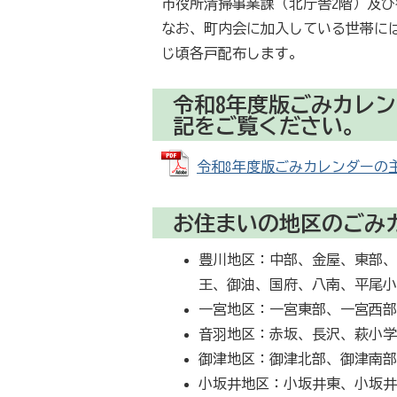
市役所清掃事業課（北庁舎2階）及
なお、町内会に加入している世帯に
じ頃各戸配布します。
令和8年度版ごみカレ
記をご覧ください。
令和8年度版ごみカレンダーの主な変
お住まいの地区のごみ
豊川地区：中部、金屋、東部
王、御油、国府、八南、平尾
一宮地区：一宮東部、一宮西
音羽地区：赤坂、長沢、萩小
御津地区：御津北部、御津南
小坂井地区：小坂井東、小坂