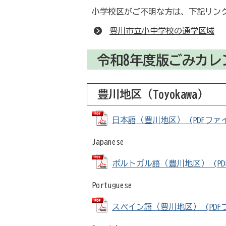
小学校区がご不明な方は、下記リン
豊川市立小中学校の通学区域
令和8年度版ごみカレ
豊川地区（
Toyokawa
）
日本語（豊川地区） (PDFファイル
Japanese
ポルトガル語（豊川地区） (PDFフ
Portuguese
スペイン語（豊川地区） (PDFファ