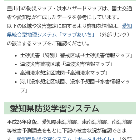
豊川市の防災マップ・洪水ハザードマップは、国土交通
省や愛知県が作成したデータを参考にしています。
以下の区域や災害想定に関するより詳細な情報は、
愛知
県統合型地理システム「マップあいち」
（外部リンク）
の該当するマップをご確認ください。
土砂災害（特別）警戒区域→「土砂災害情報マップ」
津波災害警戒区域→「津波災害情報マップ」
高潮浸水想定区域図→「高潮浸水マップ」
河川浸水想定区域図、浸水予想図→「水害情報マッ
プ」
愛知県防災学習システム
平成26年度版、愛知県東海地震、東南海地震、南海地震
等被害予測調査をもとに下記の被害状況が確認できま
す。
愛知県防災学習システム「ポータルサイト」
（外部