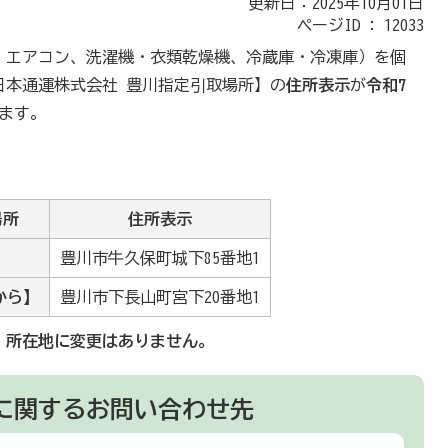
更新日：2025年10月01日
ページID :
12033
、エアコン、洗濯機・衣類乾燥機、冷蔵庫・冷凍庫）を個
日本通運株式会社 豊川指定引取場所】の
住所表示
が
令和7
ます。
場所
住所表示
豊川市牛久保町城下85番地1
から】
豊川市下長山町宮下20番地1
、所在地に変更はありません。
に関するお問い合わせ先