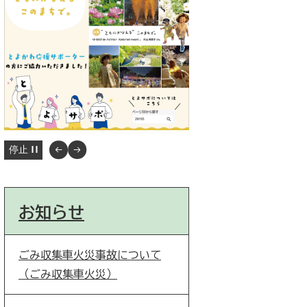
停止
お知らせ
ごみ収集車火災事故について
（ごみ収集車火災）