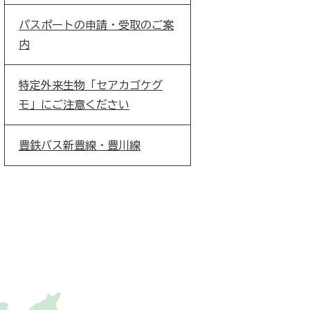
パスポートの申請・受取のご案
内
特定外来生物「セアカゴケグ
モ」にご注意ください
豊鉄バス新豊線・豊川線