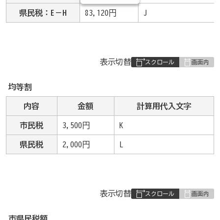
県民税：E－H
83,120円
J
表
表示切替
組
み
均等割
の
内容
金額
計算用代入文字
市民税
3,500円
K
県民税
2,000円
L
表
表示切替
組
み
市県民税額