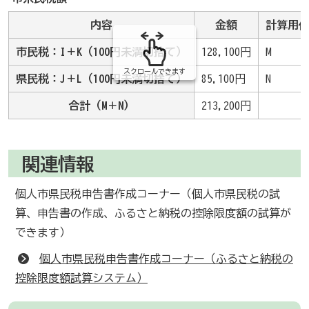
の
内容
金額
計算用
市民税：I＋K（100円未満切捨て）
128,100円
M
スクロールできます
県民税：J＋L（100円未満切捨て）
85,100円
N
合計（M＋N）
213,200円
関連情報
個人市県民税申告書作成コーナー（個人市県民税の試
算、申告書の作成、ふるさと納税の控除限度額の試算が
できます）
個人市県民税申告書作成コーナー（ふるさと納税の
控除限度額試算システム）