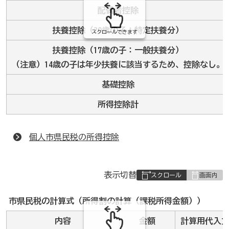
配偶者控除
扶養控除（20歳の子：特定扶養分）
スクロールできます
扶養控除（17歳の子：一般扶養分）
（注意）14歳の子は年少扶養に該当するため、控除なし。
基礎控除
所得控除計
個人市県民税の所得控除
表
表示切替
組
み
市県民税の計算式（所得割の計算（課税所得金額））
の
内容
金額
計算用代入