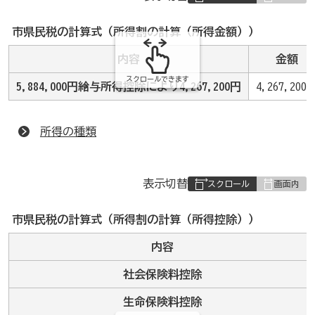
組
み
市県民税の計算式（所得割の計算（所得金額））
の
内容
金額
スクロールできます
5,884,000円→給与所得控除により4,267,200円
4,267,200
所得の種類
表
表示切替
組
み
市県民税の計算式（所得割の計算（所得控除））
の
内容
社会保険料控除
生命保険料控除