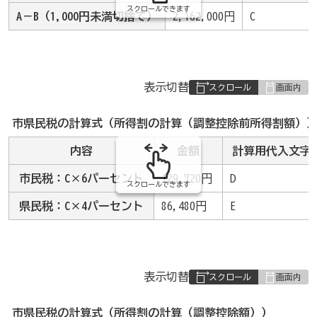
スクロールできます
A－B（1,000円未満切捨て）
2,162,000円
C
表
表示切替
組
み
市県民税の計算式（所得割の計算（調整控除前所得割額）
の
内容
金額
計算用代入文字
市民税：C×6パーセント
129,720円
D
スクロールできます
県民税：C×4パーセント
86,480円
E
表
表示切替
組
み
市県民税の計算式（所得割の計算（調整控除額））