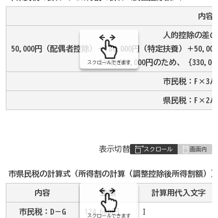
の
内容
人的控除の差の
50,000円（配偶者控除）＋180,000円（特定扶養）＋50,00
C＞2,000,000円のため、｛330,0
スクロールできます
市民税：F×3
県民税：F×2
表
表示切替
組
み
市県民税の計算式（所得割の計算（調整控除後所得割額）
の
内容
金額
計算用代入文字
市民税：D－G
124,680円
I
スクロールできます