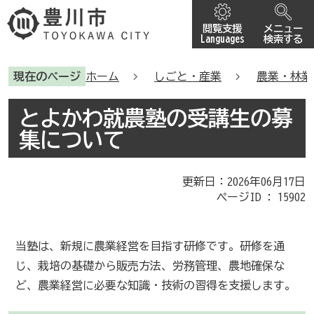
閲覧支援
メニュー
Languages
検索する
現在のページ
ホーム
しごと・産業
農業・林業
とよかわ就農塾の受講生の募
集について
更新日：2026年06月17日
ページID :
15902
当塾は、新規に農業経営を目指す研修です。研修を通
じ、栽培の基礎から販売方法、労務管理、農地確保な
ど、農業経営に必要な知識・技術の習得を支援します。