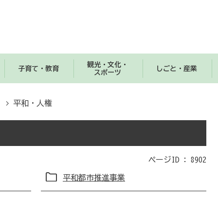
観光・文化・
子育て・教育
しごと・産業
スポーツ
平和・人権
ページID :
8902
平和都市推進事業