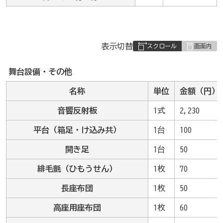
表
表示切替
組
み
舞台設備・その他
の
名称
単位
金額（円）
音響反射板
1式
2,230
平台（箱足・け込み共）
1台
100
開き足
1台
50
緋毛氈（ひもうせん）
1枚
70
長座布団
1枚
50
高座用座布団
1枚
60