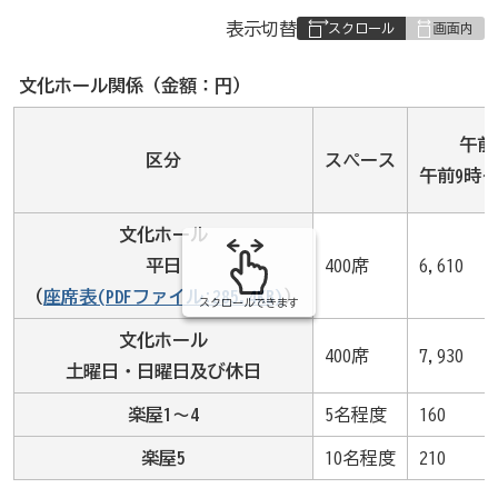
表
表示切替
組
み
文化ホール関係（金額：円）
の
午前
区分
スペース
午前9時
文化ホール
平日
400席
6,610
（
座席表(PDFファイル:285.4KB)
）
スクロールできます
文化ホール
400席
7,930
土曜日・日曜日及び休日
楽屋1～4
5名程度
160
楽屋5
10名程度
210