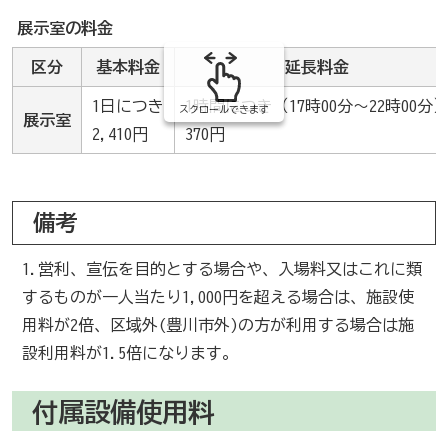
組
み
展示室の料金
の
区分
基本料金
延長料金
1日につき
1時間につき（17時00分～22時00分
スクロールできます
展示室
2,410円
370円
備考
1.営利、宣伝を目的とする場合や、入場料又はこれに類
するものが一人当たり1,000円を超える場合は、施設使
用料が2倍、区域外(豊川市外)の方が利用する場合は施
設利用料が1.5倍になります。
付属設備使用料