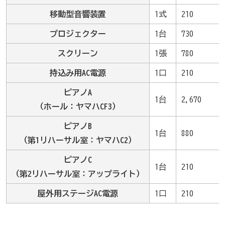
移動型音響装置
1式
210
プロジェクター
1台
730
スクリーン
1張
780
持込み用AC電源
1口
210
ピアノA
1台
2,670
（ホール：ヤマハCF3）
ピアノB
1台
880
（第1リハーサル室：ヤマハC2）
ピアノC
1台
210
（第2リハーサル室：アップライト）
屋外用ステージAC電源
1口
210