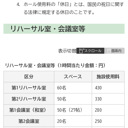
ホール使用料の「休日」とは、国民の祝日に関す
る法律に規定する休日のことです。
リハーサル室・会議室等
表
表示切替
組
み
リハーサル室・会議室等（1時間当たり金額：円）
の
区分
スペース
施設使用料
第1リハーサル室
60名
430
第2リハーサル室
50名
330
第1会議室（和室）
50名（27帖）
280
第2会議室
20名
250