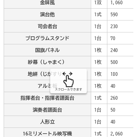
金屏風
1双
1,060
演台他
1式
590
司会者台
1台
230
プログラムスタンド
1台
70
国旗パネル
1枚
240
紗幕（しゃまく）
1枚
500
地絣（じがすり）
1枚
180
アルミ板
1枚
40
スクロールできます
指揮者台・指揮者譜面台
1式
260
演奏者譜面台
1台
50
人形立
1台
40
16ミリメートル映写機
1式
2,060