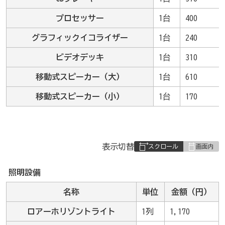
プロセッサー
1台
400
グラフィックイコライザー
1台
240
ビデオデッキ
1台
310
移動式スピーカー（大）
1台
610
移動式スピーカー（小）
1台
170
表
表示切替
組
み
照明設備
の
名称
単位
金額（円）
ロアーホリゾントライト
1列
1,170