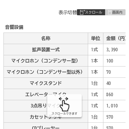
表
表示切替
組
み
音響設備
の
名称
単位
金額（円
拡声装置一式
1式
3,390
マイクロホン（コンデンサー型）
1本
100
マイクロホン（コンデンサー型以外）
1本
70
マイクスタンド
1台
40
エレベーターマイク
1式
860
3点吊りマイク
1式
1,010
スクロールできます
カセットデッキ
1台
570
CDプレーヤー
1台
570