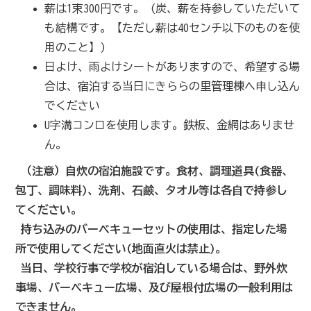
薪は1束300円です。 (炭、薪を持参していただいて
も結構です。【ただし薪は40センチ以下のものを使
用のこと】)
日よけ、雨よけシートがありますので、希望する場
合は、宿泊する当日にきららの里管理棟へ申し込ん
でください
U字溝コンロを使用します。鉄板、金網はありませ
ん。
（注意）
自炊の宿泊施設です。食材、調理道具(食器、
包丁、調味料)、洗剤、石鹸、タオル等は各自で持参し
てください。
持ち込みのバーベキューセットの使用は、指定した場
所で使用してください(地面直火は禁止)。
当日、学校行事で学校が宿泊している場合は、野外炊
事場、バーベキュー広場、及び屋根付広場の一般利用は
できません。