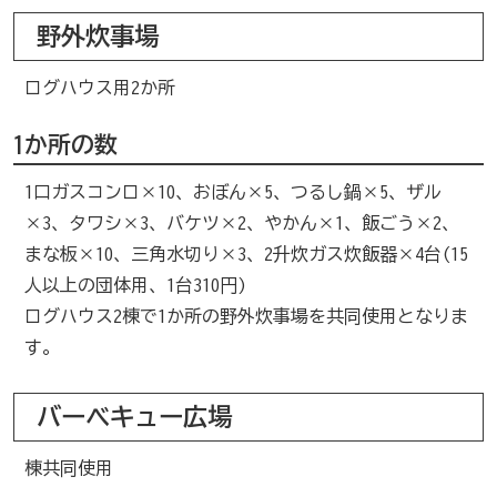
野外炊事場
ログハウス用2か所
1か所の数
1口ガスコンロ×10、おぼん×5、つるし鍋×5、ザル
×3、タワシ×3、バケツ×2、やかん×1、飯ごう×2、
まな板×10、三角水切り×3、2升炊ガス炊飯器×4台(15
人以上の団体用、1台310円)
ログハウス2棟で1か所の野外炊事場を共同使用となりま
す。
バーベキュー広場
棟共同使用