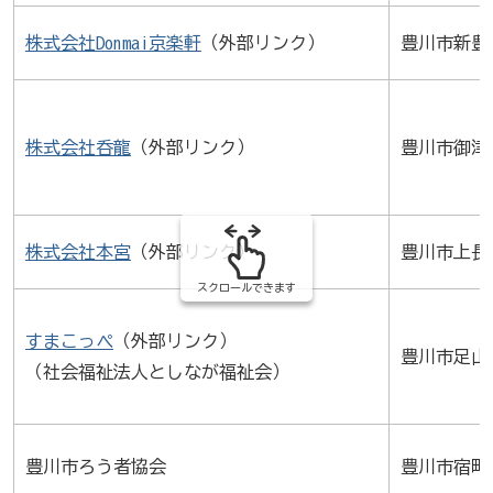
株式会社Donmai京楽軒
（外部リンク）
豊川市新豊町
株式会社呑龍
（外部リンク）
豊川市御津町
株式会社本宮
（外部リンク）
豊川市上長山
スクロールできます
すまこっぺ
（外部リンク）
豊川市足山
（社会福祉法人としなが福祉会）
豊川市ろう者協会
豊川市宿町野