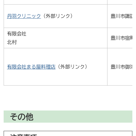
丹羽クリニック
（外部リンク）
豊川市諏訪4-
有限会社
豊川市宿町白
北村
有限会社まる屋料理店
（外部リンク）
豊川市御津
その他