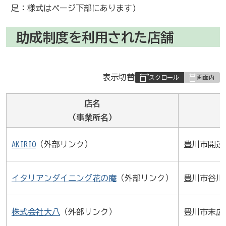
足：様式はページ下部にあります)
助成制度を利用された店舗
表
表示切替
組
み
店名
の
（事業所名）
AKIRIO
（外部リンク）
豊川市開運通
イタリアンダイニング花の庵
（外部リンク）
豊川市谷川町
株式会社大八
（外部リンク）
豊川市末広通