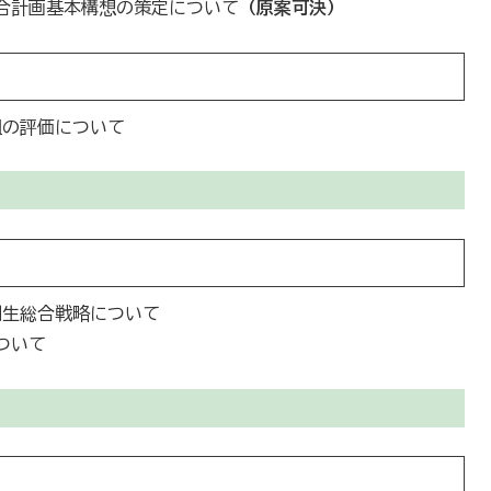
総合計画基本構想の策定について
（原案可決）
組の評価について
創生総合戦略について
ついて