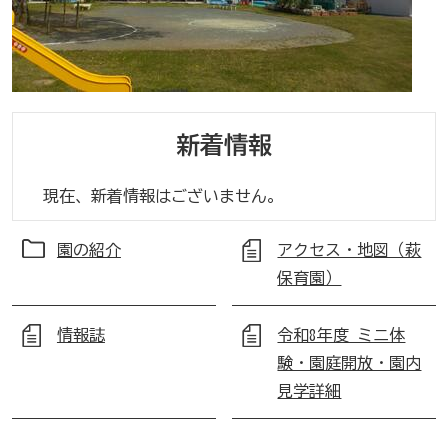
新着情報
現在、新着情報はございません。
園の紹介
アクセス・地図（萩
保育園）
情報誌
令和8年度 ミニ体
験・園庭開放・園内
見学詳細