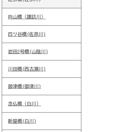
向山橋（諏訪川）
四ツ谷橋(佐奈川)
岩田2号橋(山陰川)
川田橋(西古瀬川)
御津橋(御津川)
念仏橋（白川）
新屋橋(白川)