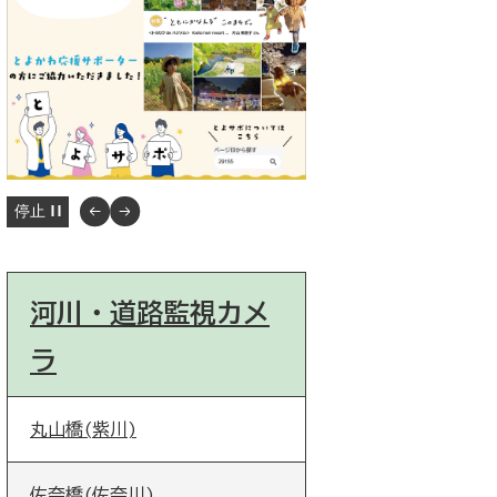
停止
河川・道路監視カメ
ラ
丸山橋(紫川)
佐奈橋(佐奈川)