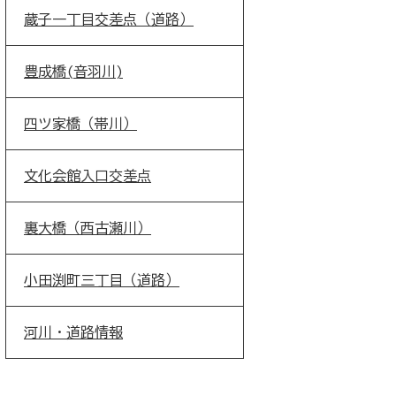
蔵子一丁目交差点（道路）
豊成橋(音羽川)
四ツ家橋（帯川）
文化会館入口交差点
裏大橋（西古瀬川）
小田渕町三丁目（道路）
河川・道路情報