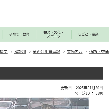
観光・文化・
子育て・教育
しごと・産業
スポーツ
探す
建設部
道路河川管理課
業務内容
道路・交通
更新日：2025年01月30日
ページID :
5380