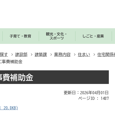
観光・文化・
子育て・教育
しごと・産業
スポーツ
探す
建設部
建築課
業務内容
住まい
住宅関係
工事費補助金
事費補助金
更新日：2026年04月01日
ページID :
1487
20.8KB)