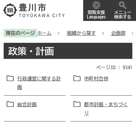
閲覧支援
メニュー
Languages
検索する
現在のページ
ホーム
組織から探す
企画部
政策・計画
ページID :
9341
行政運営に関する計
市町村合併
画
総合計画
都市計画・まちづく
り