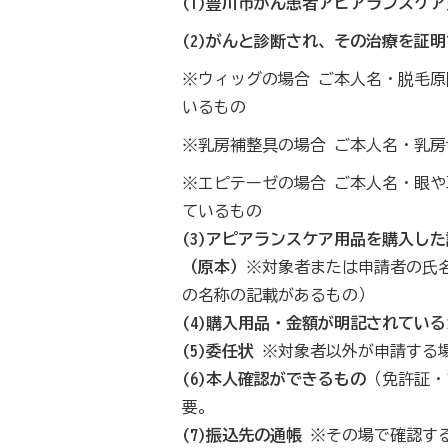
(1)豊川市がん患者アピアランスケ
(2)がんと診断され、その治療を証
※ウィッグの場合 ご本人名・脱毛
いるもの
※乳房補整具の場合 ご本人名・乳
※エピテーゼの場合 ご本人名・眼
ているもの
(3)アピアランスケア用品を購入し
（原本）
※対象者または申請者の氏
の名称の記載があるもの）
(4)購入用品・金額が明記されてい
(5)委任状
※対象者以外が申請する
(6)本人確認ができるもの
（免許証・
要。
(7)振込先の通帳
※その場で確認す