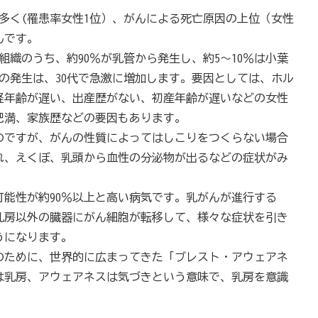
多く(罹患率女性1位）、がんによる死亡原因の上位（女性
んです。
組織のうち、約90％が乳管から発生し、約5～10％は小葉
の発生は、30代で急激に増加します。要因としては、ホル
経年齢が遅い、出産歴がない、初産年齢が遅いなどの女性
肥満、家族歴などの要因もあります。
のですが、がんの性質によってはしこりをつくらない場合
れ、えくぼ、乳頭から血性の分泌物が出るなどの症状がみ
能性が約90％以上と高い病気です。乳がんが進行する
乳房以外の臓器にがん細胞が転移して、様々な症状を引き
うになります。
のために、世界的に広まってきた「ブレスト・アウェアネ
は乳房、アウェアネスは気づきという意味で、乳房を意識