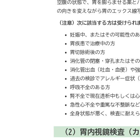
空腹の状態で、胃を膨らませる薬とバ
の向きを変えながら胃のエックス線
（注意）次に該当する方は受けられ
妊娠中、またはその可能性の
胃疾患で治療中の方
胃切除術後の方
消化管の閉塞・穿孔またはそ
消化管出血（吐血・血便）や
過去の検診でアレルギー症状
呼吸不全のある方
腎不全で現在透析中もしくは
急性心不全や重篤な不整脈な
全身状態が悪く、検査に耐え
（2）胃内視鏡検査（