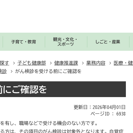
観光・文化・
子育て・教育
しごと・産業
スポーツ
探す
子ども健康部
健康推進課
業務内容
医療・健
検診
がん検診を受ける前にご確認を
前にご確認を
更新日：2026年04月01日
ページID :
6938
所を有し、職場などで受ける機会のない方です。
ある方は、その項目のがん検診は対象外となります。自覚症