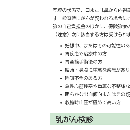
空腹の状態で、口または鼻から内視
す。検査時にがんが疑われる場合に
診の自己負担金のほかに、保険診療
（注意）次に該当する方は受けられ
妊娠中、またはその可能性の
胃疾患で治療中の方
胃全摘手術後の方
咽頭・鼻腔に重篤な疾患があ
呼吸不全のある方
急性心筋梗塞や重篤な不整脈
明らかな出血傾向またはその
収縮時血圧が極めて高い方
乳がん検診