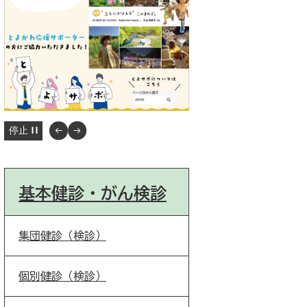
停止
基本健診・がん検診
集団健診（検診）
個別健診（検診）