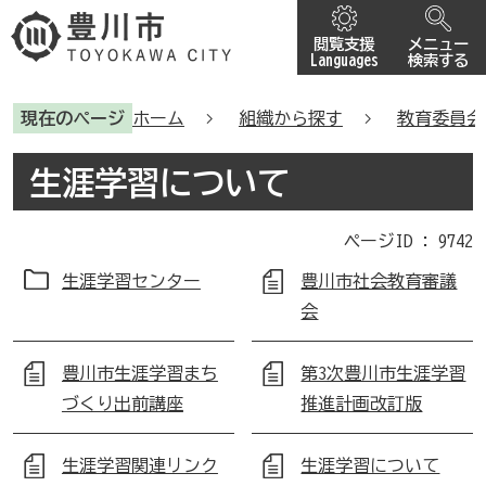
閲覧支援
メニュー
Languages
検索する
現在のページ
ホーム
組織から探す
教育委員会
生涯学習について
ページID :
9742
生涯学習センター
豊川市社会教育審議
会
豊川市生涯学習まち
第3次豊川市生涯学習
づくり出前講座
推進計画改訂版
生涯学習関連リンク
生涯学習について