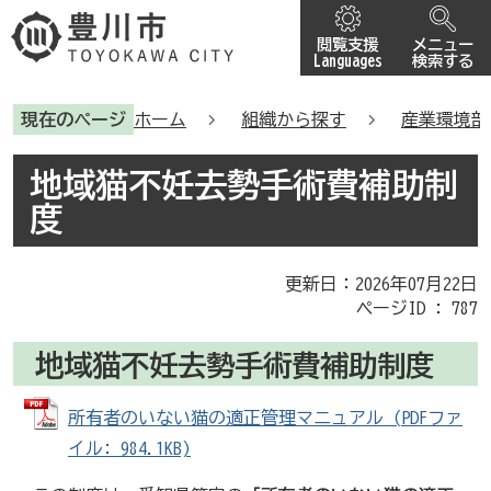
閲覧支援
メニュー
Languages
検索する
現在のページ
ホーム
組織から探す
産業環境部
地域猫不妊去勢手術費補助制
度
更新日：2026年07月22日
ページID :
787
地域猫不妊去勢手術費補助制度
所有者のいない猫の適正管理マニュアル (PDFファ
イル: 984.1KB)