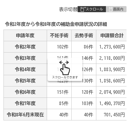
表
表示切替
組
み
令和2年度から令和8年度の補助金申請状況の詳細
の
申請年度
不妊手術
去勢手術
申請額合計
令和2年度
102件
86件
1,273,600円
令和3年度
161件
146件
2,118,000円
令和4年度
139件
126件
1,883,900円
スクロールできます
令和5年度
122件
130件
1,858,600円
令和6年度
151件
128件
2,074,900円
令和7年度
85件
103件
1,490,370円
令和8年6月末現在
40件
40件
701,450円