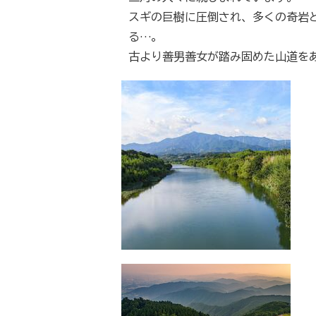
スギの巨樹に圧倒され、多くの奇岩
る…。
古より善男善女が踏み固めた山道を