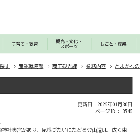
観光・文化・
子育て・教育
しごと・産業
スポーツ
探す
産業環境部
商工観光課
業務内容
とよかわの
更新日：2025年01月30日
ページID :
3745
。
鹿神社奥宮があり、尾根づたいにたどる登山道は、広く東