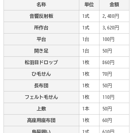
名称
単位
金額
音響反射板
1式
2,480円
所作台
1式
3,620円
平台
1台
100円
開き足
1台
50円
松羽目ドロップ
1枚
860円
ひ毛せん
1枚
70円
長布団
1枚
50円
フェルト毛せん
1枚
110円
上敷
1本
50円
高座用座布団
1枚
60円
鳥屋囲い
1式
610円