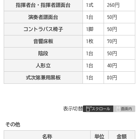
指揮者台・指揮者譜面台
1式
260円
演奏者譜面台
1台
50円
コントラバス椅子
1脚
50円
音響床板
1枚
70円
陰段
1台
50円
人形立
1台
40円
式次第兼用黒板
1台
80円
表
表示切替
組
み
その他
の
名称
単位
金額