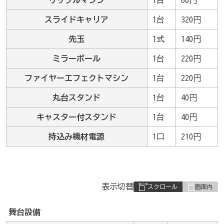
リップルマシン
1台
60円
スライドキャリア
1台
320円
先玉
1式
140円
ミラーボール
1台
220円
ファイヤーエフェクトマシン
1台
220円
丸台スタンド
1台
40円
キャスター付スタンド
1台
40円
持込み機材電源
1口
210円
表
表示切替
組
み
舞台設備
の