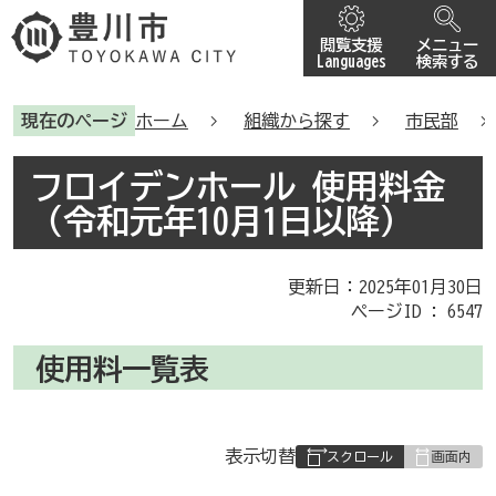
閲覧支援
メニュー
Languages
検索する
現在のページ
ホーム
組織から探す
市民部
フロイデンホール 使用料金
（令和元年10月1日以降）
更新日：2025年01月30日
ページID :
6547
使用料一覧表
表
表示切替
組