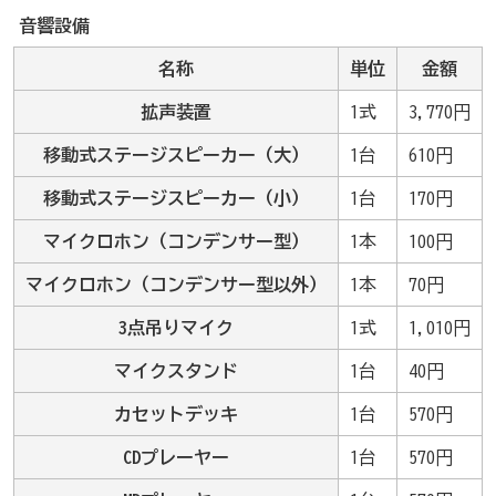
み
音響設備
の
名称
単位
金額
拡声装置
1式
3,770円
移動式ステージスピーカー（大）
1台
610円
移動式ステージスピーカー（小）
1台
170円
マイクロホン（コンデンサー型）
1本
100円
マイクロホン（コンデンサー型以外）
1本
70円
3点吊りマイク
1式
1,010円
マイクスタンド
1台
40円
カセットデッキ
1台
570円
CDプレーヤー
1台
570円