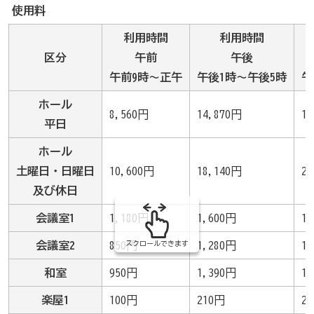
み
使用料
の
利用時間
利用時間
区分
午前
午後
午前9時～正午
午後1時～午後5時
午
ホール
8,560円
14,870円
1
平日
ホール
土曜日・日曜日
10,600円
18,140円
2
及び休日
会議室1
1,180円
1,600円
1
スクロールできます
会議室2
850円
1,280円
1
和室
950円
1,390円
1
楽屋1
100円
210円
2