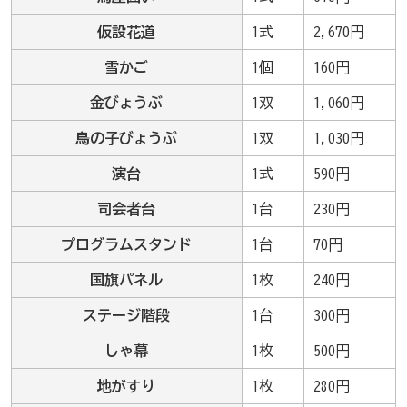
仮設花道
1式
2,670円
雪かご
1個
160円
金びょうぶ
1双
1,060円
鳥の子びょうぶ
1双
1,030円
演台
1式
590円
司会者台
1台
230円
プログラムスタンド
1台
70円
国旗パネル
1枚
240円
ステージ階段
1台
300円
しゃ幕
1枚
500円
地がすり
1枚
280円