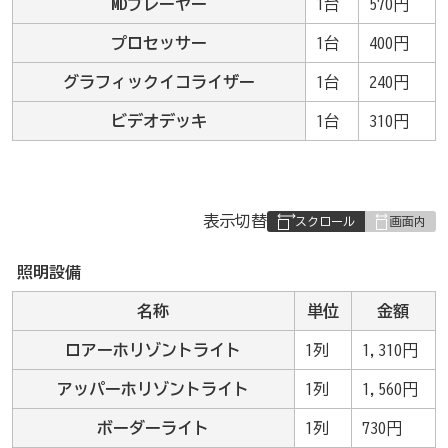
MDプレーヤー
1台
570円
プロセッサー
1台
400円
グラフィックイコライザー
1台
240円
ビデオデッキ
1台
310円
表
表示切替
組
み
照明設備
の
名称
単位
金額
ロアーホリゾントライト
1列
1,310円
アッパーホリゾントライト
1列
1,560円
ボーダーライト
1列
730円