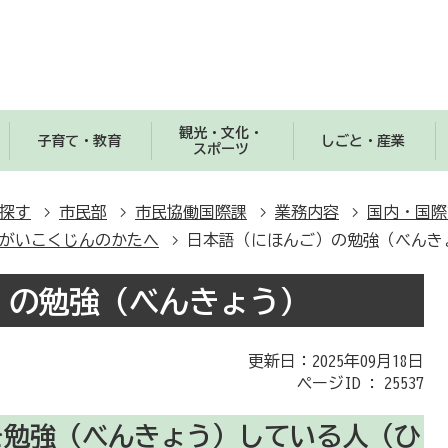
観光・文化・
子育て・教育
しごと・産業
スポーツ
探す
市民部
市民協働国際課
業務内容
国内・国際
ners がいこくじんのかたへ
日本語（にほんご）の勉強（べんき
）の勉強（べんきょう）
更新日：2025年09月18日
ページID :
25537
を勉強（べんきょう）している人（ひ