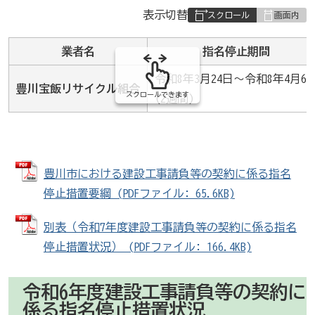
表
表示切替
組
み
業者名
指名停止期間
の
令和8年3月24日～令和8年4月6
豊川宝飯リサイクル組合
スクロールできます
(2週間)
豊川市における建設工事請負等の契約に係る指名
停止措置要綱 (PDFファイル: 65.6KB)
別表（令和7年度建設工事請負等の契約に係る指名
停止措置状況） (PDFファイル: 166.4KB)
令和6年度建設工事請負等の契約に
係る指名停止措置状況