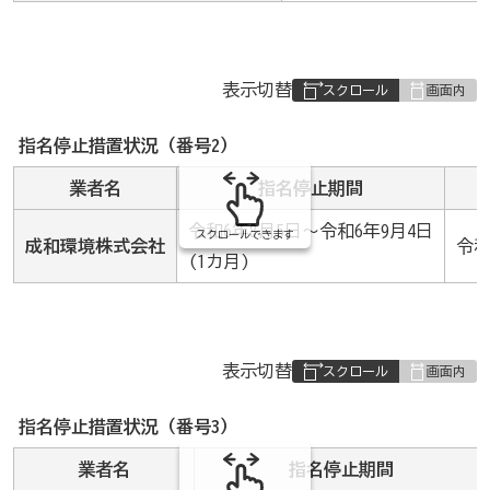
表
表示切替
組
み
指名停止措置状況（番号2）
の
業者名
指名停止期間
令和6年8月5日～令和6年9月4日
スクロールできます
成和環境株式会社
令
(1カ月)
表
表示切替
組
み
指名停止措置状況（番号3）
の
業者名
指名停止期間