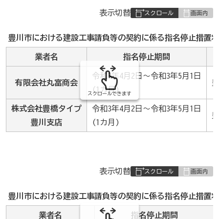
表
表示切替
組
み
豊川市における建設工事請負等の契約に係る指名停止措置状
の
業者名
指名停止期間
令和3年4月2日～令和3年5月1日
有限会社丸富商会
(1カ月)
スクロールできます
株式会社豊橋タイプ
令和3年4月2日～令和3年5月1日
豊川支店
(1カ月)
表
表示切替
組
み
豊川市における建設工事請負等の契約に係る指名停止措置状
の
業者名
指名停止期間