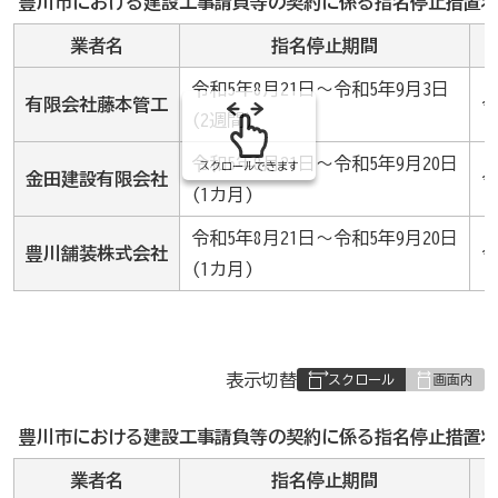
豊川市における建設工事請負等の契約に係る指名停止措置状
の
業者名
指名停止期間
令和5年8月21日～令和5年9月3日
有限会社藤本管工
令
(2週間)
令和5年8月21日～令和5年9月20日
スクロールできます
金田建設有限会社
(1カ月)
令和5年8月21日～令和5年9月20日
豊川舗装株式会社
(1カ月)
表
表示切替
組
み
豊川市における建設工事請負等の契約に係る指名停止措置状
の
業者名
指名停止期間