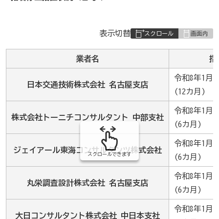
表
表示切替
組
み
業者名
指
の
令和8年1月1
日本交通技術株式会社 名古屋支店
(12カ月)
令和8年1月1
株式会社トーニチコンサルタント 中部支社
(6カ月)
令和8年1月1
ジェイアール東海コンサルタンツ株式会社
スクロールできます
(6カ月)
令和8年1月1
丸栄調査設計株式会社 名古屋支店
(6カ月)
令和8年1月1
大日コンサルタント株式会社 中日本支社