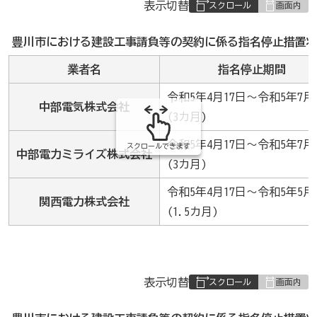
表
表示切替
組
み
豊川市における建設工事請負等の契約に係る指名停止措置状
の
業者名
指名停止期間
令和5年4月17日～令和5年7月
中部電気株式会社
(3カ月)
令和5年4月17日～令和5年7月
スクロールできます
中部電力ミライズ株式会社
(3カ月)
令和5年4月17日～令和5年5月
関西電力株式会社
(1.5カ月)
表
表示切替
組
み