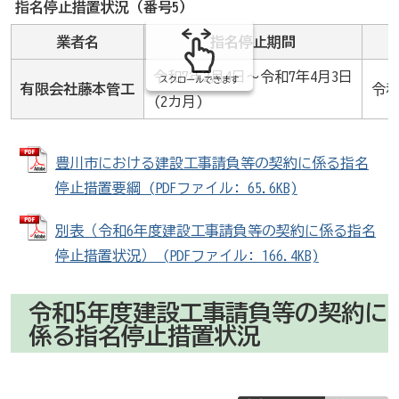
み
指名停止措置状況（番号5）
の
業者名
指名停止期間
令和7年2月4日～令和7年4月3日
スクロールできます
有限会社藤本管工
令和
(2カ月)
豊川市における建設工事請負等の契約に係る指名
停止措置要綱 (PDFファイル: 65.6KB)
別表（令和6年度建設工事請負等の契約に係る指名
停止措置状況） (PDFファイル: 166.4KB)
令和5年度建設工事請負等の契約に
係る指名停止措置状況