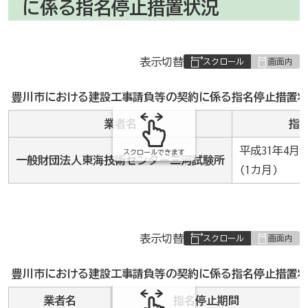
に係る指名停止措置状況
表
表示切替
組
み
豊川市における建設工事請負等の契約に係る指名停止措置状
の
業者名
指
平成31年4月
スクロールできます
一般財団法人東海技術センター三河試験所
(1カ月)
表
表示切替
組
み
豊川市における建設工事請負等の契約に係る指名停止措置状
の
業者名
指名停止期間