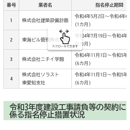
番号
業者名
指名停止期間
令和4年5月2日～令和4年6
1
株式会社建築設備計画
(1カ月)
令和4年7月19日～令和4年8
2
東海ビル管理株式会社
(1カ月)
スクロールできます
令和4年11月1日～令和5年4
3
株式会社ニチイ学館
(6カ月)
株式会社ソラスト
令和4年11月1日～令和5年4
4
東愛知支社
(6カ月)
令和3年度建設工事請負等の契約に
係る指名停止措置状況