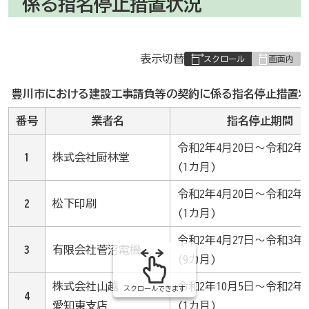
係る指名停止措置状況
表
表示切替
組
み
豊川市における建設工事請負等の契約に係る指名停止措置
の
番号
業者名
指名停止期間
令和2年4月20日～令和2年5
1
株式会社厨林堂
(1カ月)
令和2年4月20日～令和2年5
2
松下印刷
(1カ月)
令和2年4月27日～令和3年1
3
有限会社菅沼電機
(9カ月)
株式会社山越
令和2年10月5日～令和2年1
スクロールできます
4
愛知東支店
(1カ月)