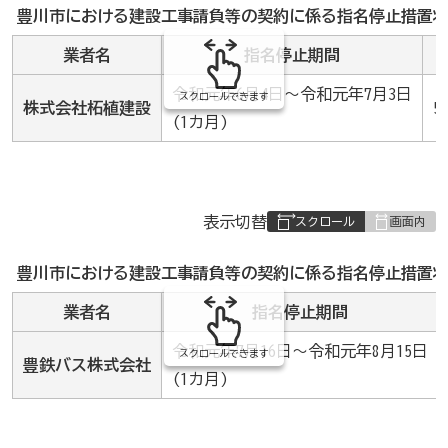
み
豊川市における建設工事請負等の契約に係る指名停止措置状
の
業者名
指名停止期間
令和元年6月4日～令和元年7月3日
スクロールできます
株式会社柘植建設
(1カ月)
表
表示切替
組
み
豊川市における建設工事請負等の契約に係る指名停止措置状
の
業者名
指名停止期間
令和元年7月16日～令和元年8月15日
スクロールできます
豊鉄バス株式会社
(1カ月)