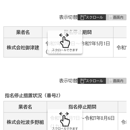
表
表示切替
組
み
業者名
指名停止期間
の
令和7年4月2日～令和7年5月1日
株式会社御津建
令和7
スクロールできます
(1カ月)
表
表示切替
組
み
指名停止措置状況（番号2）
の
業者名
指名停止期間
令和7年7月7日～令和7年8月6日
株式会社波多野組
令和
(1カ月)
スクロールできます