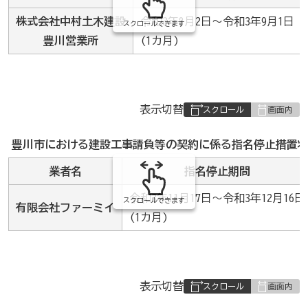
株式会社中村土木建設
令和3年8月2日～令和3年9月1日
スクロールできます
豊川営業所
(1カ月)
表
表示切替
組
み
豊川市における建設工事請負等の契約に係る指名停止措置状
の
業者名
指名停止期間
令和3年11月17日～令和3年12月16日
スクロールできます
有限会社ファーミイ
(1カ月)
表
表示切替
組