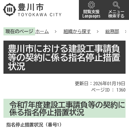
閲覧支援
メニュー
Languages
検索する
現在のページ
ホーム
組織から探す
総務部
豊川市における建設工事請負
等の契約に係る指名停止措置
状況
更新日：2026年01月19日
ページID :
1360
令和7年度建設工事請負等の契約に
係る指名停止措置状況
指名停止措置状況（番号1）