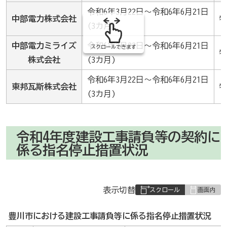
令和6年3月22日～令和6年6月21日
中部電力株式会社
(3カ月)
中部電力ミライズ
令和6年3月22日～令和6年6月21日
スクロールできます
株式会社
(3カ月)
令和6年3月22日～令和6年6月21日
東邦瓦斯株式会社
(3カ月)
令和4年度建設工事請負等の契約に
係る指名停止措置状況
表
表示切替
組
み
豊川市における建設工事請負等に係る指名停止措置状況
の