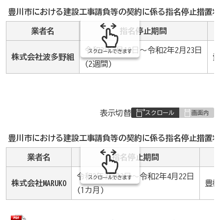
み
豊川市における建設工事請負等の契約に係る指名停止措置状
の
業者名
指名停止期間
令和2年2月10日～令和2年2月23日
スクロールできます
株式会社波多野組
(2週間)
表
表示切替
組
み
豊川市における建設工事請負等の契約に係る指名停止措置状
の
業者名
指名停止期間
令和2年3月23日～令和2年4月22日
スクロールできます
株式会社MARUKO
豊
(1カ月)