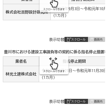
令和元年9月3日～令和元年10月
スクロールできます
株式会社吉野設計研究所
(1カ月)
表
表示切替
組
み
豊川市における建設工事請負等の契約に係る指名停止措置状
の
業者名
指名停止期間
令和元年10月21日～令和元年11月20日
スクロールできます
林光土建株式会社
(1カ月)
表
表示切替
組