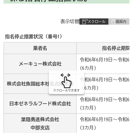
表
表示切替
組
み
指名停止措置状況（番号1）
の
業者名
指名停止期間
令和6年6月19日～令和6年
メーキュー株式会社
(6カ月)
令和6年6月19日～令和6年
株式会社魚国総本社名古屋本部
（6カ月)
スクロールできます
令和6年6月19日～令和6年
日本ゼネラルフード株式会社
(3カ月)
葉隠勇進株式会社
令和6年6月19日～令和6年
中部支店
(3カ月)