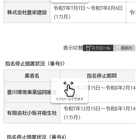
令和7年7月7日～令和7年8月6日
株式会社豊栄建設
令和
(1カ月)
表
表示切替
組
み
指名停止措置状況（番号3）
の
業者名
指名停止期間
令和7年12月15日～令和8年2月14
豊川環境事業協同組合
(2カ月)
スクロールできます
令和7年12月15日～令和8年1月14
有限会社小坂井衛生社
(1カ月)
指名停止措置状況（番号4）