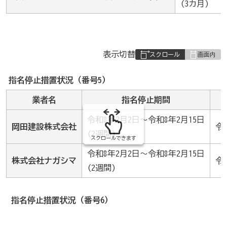
(3カ月)
表
表示切替
組
み
指名停止措置状況（番号5）
の
業者名
指名停止期間
令和8年2月2日～令和8年2月15日
岡田建設株式会社
令
(2週間)
スクロールできます
令和8年2月2日～令和8年2月15日
株式会社ナガシマ
令
(2週間)
指名停止措置状況（番号6）