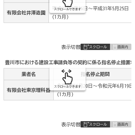
平成31年4月26日～平成31年5月25日
スクロールできます
有限会社井澤造園
(1カ月)
表
表示切替
組
み
豊川市における建設工事請負等の契約に係る指名停止措置状
の
業者名
指名停止期間
令和元年5月20日～令和元年6月19日
スクロールできます
有限会社東京理科器
(1カ月)
表
表示切替
組