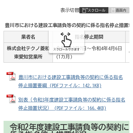
表
表示切替
組
み
豊川市における建設工事請負等の契約に係る指名停止措置状
の
業者名
指名停止期間
株式会社テクノ菱和
令和4年3月7日～令和4年4月6日
スクロールできます
東愛知営業所
(1カ月)
豊川市における建設工事請負等の契約に係る指名
停止措置要綱 (PDFファイル: 142.1KB)
別表（令和3年度建設工事請負等の契約に係る指名
停止措置状況） (PDFファイル: 166.4KB)
令和2年度建設工事請負等の契約に