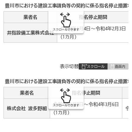
み
豊川市における建設工事請負等の契約に係る指名停止措置状
の
業者名
指名停止期間
令和4年1月4日～令和4年2月3日
スクロールできます
井指設備工業株式会社
(1カ月)
表
表示切替
組
み
豊川市における建設工事請負等の契約に係る指名停止措置状
の
業者名
指名停止期間
令和4年2月7日～令和4年3月6日
スクロールできます
株式会社 波多野組
令
(1カ月)