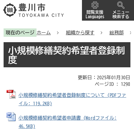
閲覧支援
メニュー
Languages
検索する
現在のページ
ホーム
組織から探す
総務部
小規模修繕契約希望者登録制
度
更新日：2025年01月30日
ページID :
1298
小規模修繕契約希望者登録制度について (PDFファ
イル: 119.2KB)
小規模修繕契約希望者申請書 (Wordファイル:
46.5KB)