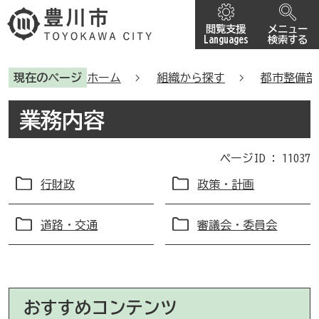
閲覧支援
メニュー
Languages
検索する
現在のページ
ホーム
組織から探す
都市整備部
業務内容
ページID :
11037
行財政
政策・計画
道路・交通
審議会・委員会
おすすめコンテンツ