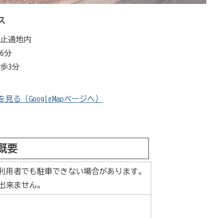
ス
び止通地内
6分
歩3分
る（GoogleMapページへ）
概要
利用者でも駐車できない場合があります。
出来ません。