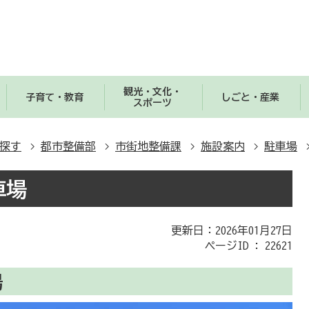
観光・文化・
子育て・教育
しごと・産業
スポーツ
探す
都市整備部
市街地整備課
施設案内
駐車場
車場
更新日：2026年01月27日
ページID :
22621
場