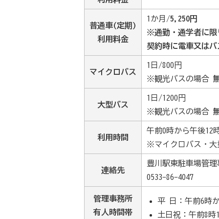
1か月/
5,250円
普通車(定期)
※通勤・通学者に限
利用料金
契約時に電車又はバ
1日/800円
マイクロバス
※観光バスの場合
1日/1200円
大型バス
※観光バスの場合
午前0時から午後12
利用時間
※マイクロバス・大
豊川駅東駐車場管理
連絡先
0533-86-4047
管理事務所
平 日：午前6時
有人時間帯
土日祝：午前8時