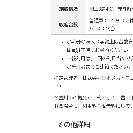
施設構造
地上3層4段、屋外駐
普通車：521台（立
収容台数
バ ス：19台
定期券の購入（契約上限台数
係員駐在時にお尋ねください
一般利用は、1回の利用当たり
定管理者までご連絡ください
指定管理者：株式会社日本メカトロニクス
で）
※豊川市の観光を目的として、豊川
れる場合に、利用料金を無料にして
その他詳細