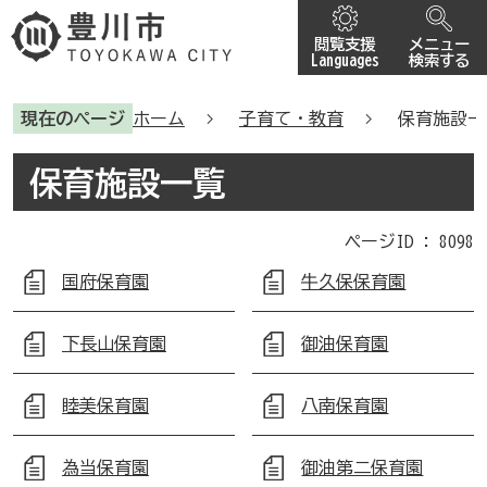
閲覧支援
メニュー
Languages
検索する
現在のページ
ホーム
子育て・教育
保育施設一
保育施設一覧
ページID :
8098
国府保育園
牛久保保育園
下長山保育園
御油保育園
睦美保育園
八南保育園
為当保育園
御油第二保育園