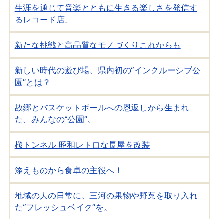
生涯を通じて音楽とともに生きる楽しさを発信す
るレコード店。
新たな挑戦と高品質なモノづくりこれからも
新しい時代の遊び場、県内初の“インクルーシブ公
園”とは？
故郷とバスケットボールへの恩返しから生まれ
た、みんなの“公園”。
桜トンネル 昭和レトロな長屋を改装
添えものから食卓の主役へ！
地域の人の日常に、三河の果物や野菜を取り入れ
た“フレッシュベイク”を。