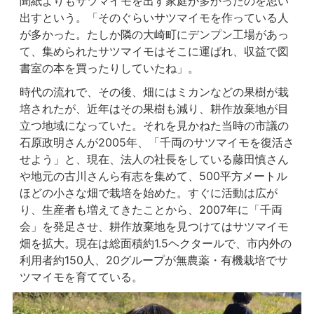
聞紙よりもサツマイモを出す家庭が多かったのを思い
出すという。「そのぐらいサツマイモを作っている人
が多かった。たしか隣の大崎町にデンプン工場があっ
て、集められたサツマイモはそこに運ばれ、収益で図
書室の本を買ったりしていたね」。
時代の流れで、その後、畑にはミカンなどの果樹が栽
培されたが、近年はその果樹も減り、耕作放棄地が目
立つ地域になっていた。それを見かねた当時の市議の
石原政明さんが2005年、「千両のサツマイモを復活さ
せよう」と、現在、法人の社長をしている藤田慎さん
や地元の古川さんら有志を集めて、500平方メートル
ほどの小さな畑で栽培を始めた。すぐに活動は広が
り、生産者も増えてきたことから、2007年に「千両
会」を発足させ、耕作放棄地を見つけてはサツマイモ
畑を拡大。現在は総面積約1.5ヘクタールで、市内外の
利用者約150人、20グループが無農薬・有機栽培でサ
ツマイモを育てている。