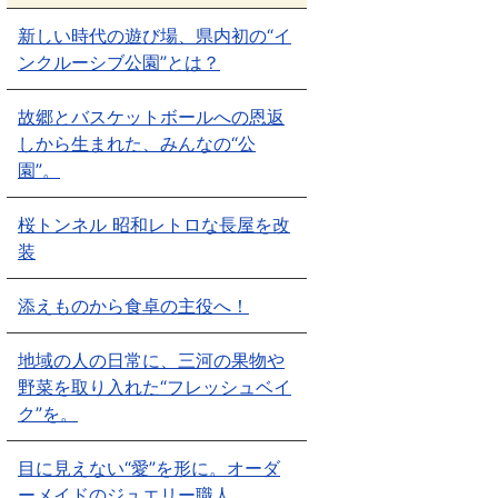
新しい時代の遊び場、県内初の“イ
ンクルーシブ公園”とは？
故郷とバスケットボールへの恩返
しから生まれた、みんなの“公
園”。
桜トンネル 昭和レトロな長屋を改
装
添えものから食卓の主役へ！
地域の人の日常に、三河の果物や
野菜を取り入れた“フレッシュベイ
ク”を。
目に見えない“愛”を形に。オーダ
ーメイドのジュエリー職人。