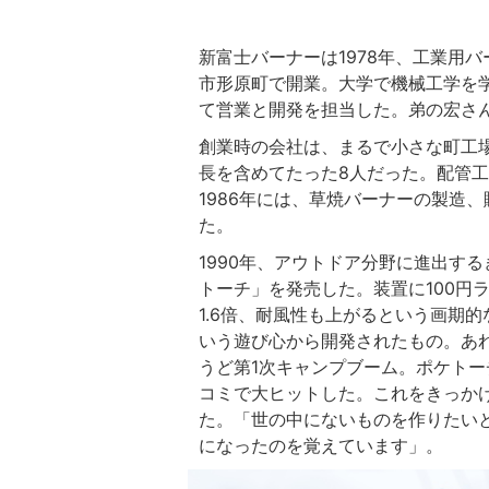
新富士バーナーは1978年、工業用
市形原町で開業。大学で機械工学を学
て営業と開発を担当した。弟の宏さ
創業時の会社は、まるで小さな町工場
長を含めてたった8人だった。配管
1986年には、草焼バーナーの製造
た。
1990年、アウトドア分野に進出す
トーチ」を発売した。装置に100円
1.6倍、耐風性も上がるという画期
いう遊び心から開発されたもの。あ
うど第1次キャンプブーム。ポケト
コミで大ヒットした。これをきっか
た。「世の中にないものを作りたい
になったのを覚えています」。