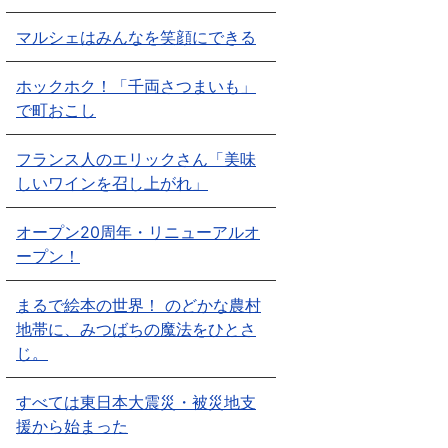
マルシェはみんなを笑顔にできる
ホックホク！「千両さつまいも」
で町おこし
フランス人のエリックさん「美味
しいワインを召し上がれ」
オープン20周年・リニューアルオ
ープン！
まるで絵本の世界！ のどかな農村
地帯に、みつばちの魔法をひとさ
じ。
すべては東日本大震災・被災地支
援から始まった