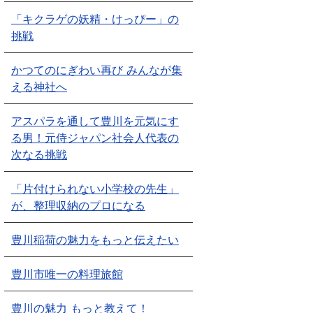
「キクラゲの妖精・けっぴー」の
挑戦
かつてのにぎわい再び みんなが集
える神社へ
アスパラを通して豊川を元気にす
る男！元侍ジャパン社会人代表の
次なる挑戦
「片付けられない小学校の先生」
が、整理収納のプロになる
豊川稲荷の魅力をもっと伝えたい
豊川市唯一の料理旅館
豊川の魅力 もっと教えて！