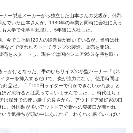
バーナー製造メーカーから独立した山本さんの父親が、蒲郡
んでいた山本さんが、1980年の卒業と同時に会社に入っ
んも大学で化学を勉強し、5年後に入社した。
。今でこそ約120人の従業員が働いているが、当時は社
工事などで使われるトーチランプの製造、販売を開始。
、販売をスタートし、現在では国内シェア95％を勝ち取っ
るきっかけとなった、手のひらサイズの小型バーナー「ポケ
ライターを挿入するだけで、炎が強力になり、使用時間は
的な商品だ。「『100円ライターで何かできないかなあ』と
れほど流行るとは思ってもいませんでした」。時代はちょ
ーチは屋外での使い勝手の良さから、アウトドア愛好家の口
けに、外国製が多いアウトドア分野への突破口が開かれ
という気持ちが頭の中にあふれて、わくわく感でいっぱい