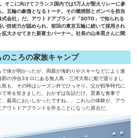
五輪。そこに向けてフランス国内では1万人が聖火リレーに参
る。五輪の象徴となるトーチ。その燃焼部とボンベを担当
式会社」だ。アウトドアブランド「SOTO」で知られる
高い技術力が認められ、前回の東京五輪に続いて採用され
を拡大させてきた新富士バーナー。社長の山本晃さんに聞
ものころの家族キャンプ
ちで体が弱かったが、両親が海釣りやスキーなどによく連
蒲郡の沖合3キロにある無人島・三河大島に船で渡りまし
大島も、その時はシーズン外でひっそり。父が戦争時代に
水で米を炊きました。おかずは缶詰だけ。質素な食事で
て、最高においしかったですね」。これらの体験が、アウ
にアウトドアブランドを作ることになった原点だ。