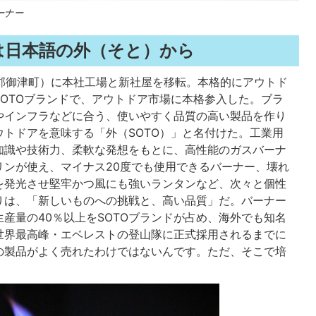
ーナー
は日本語の外（そと）から
飯郡御津町）に本社工場と新社屋を移転。本格的にアウトド
OTOブランドで、アウトドア市場に本格参入した。ブラ
やインフラなどに合う、使いやすく品質の高い製品を作り
トドアを意味する「外（SOTO）」と名付けた。工業用
知識や技術力、柔軟な発想をもとに、高性能のガスバーナ
リンが使え、マイナス20度でも使用できるバーナー、壊れ
を発光させ堅牢かつ風にも強いランタンなど、次々と個性
りは、「新しいものへの挑戦と、高い品質」だ。バーナー
産量の40％以上をSOTOブランドが占め、海外でも知名
世界最高峰・エベレストの登山隊に正式採用されるまでに
の製品がよく売れたわけではないんです。ただ、そこで培