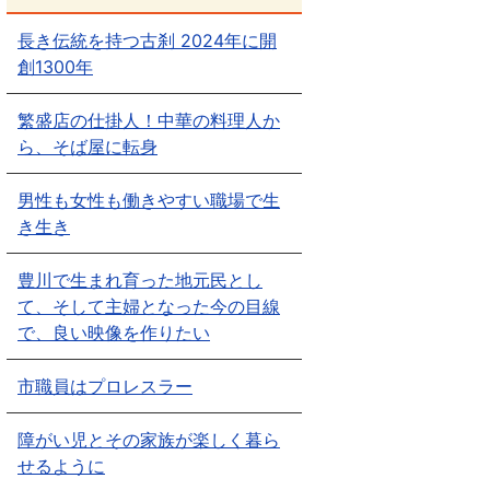
長き伝統を持つ古刹 2024年に開
創1300年
繁盛店の仕掛人！中華の料理人か
ら、そば屋に転身
男性も女性も働きやすい職場で生
き生き
豊川で生まれ育った地元民とし
て、そして主婦となった今の目線
で、良い映像を作りたい
市職員はプロレスラー
障がい児とその家族が楽しく暮ら
せるように