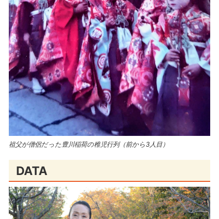
祖父が僧侶だった豊川稲荷の稚児行列（前から3人目）
DATA