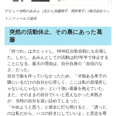
デビュー当時のあみん（左から加藤晴子、岡村孝子）/株式会社コッ
トンフィールズ提供
突然の活動休止、その裏にあった葛
藤
『待つわ』は大ヒットし、NHK紅白歌合戦にも出場し
た。しかし、あみんとしての活動は約1年半で休止する
ことになる。最大の理由は、自分自身の「自信のな
さ」だった。
自分で曲を作っていなかったため、「才能ある孝子の
隣にいるだけの自分が心苦しく、ここは私の居場所じ
ゃないんじゃないか」という強い葛藤を抱えていた。
また、そのままの自分でいいと思えなかった未熟さ
が、当時の自分を追い詰めてしまった。
「やめようと思う」と彼女に打ち明けると、「誘った
のは私だから、ハコの好きにしていいよ」と意志を尊