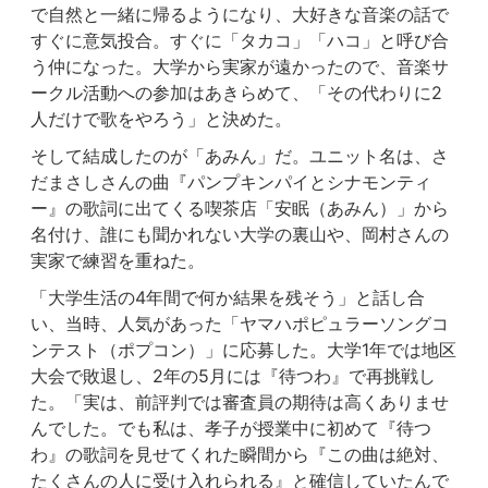
で自然と一緒に帰るようになり、大好きな音楽の話で
すぐに意気投合。すぐに「タカコ」「ハコ」と呼び合
う仲になった。大学から実家が遠かったので、音楽サ
ークル活動への参加はあきらめて、「その代わりに2
人だけで歌をやろう」と決めた。
そして結成したのが「あみん」だ。ユニット名は、さ
だまさしさんの曲『パンプキンパイとシナモンティ
ー』の歌詞に出てくる喫茶店「安眠（あみん）」から
名付け、誰にも聞かれない大学の裏山や、岡村さんの
実家で練習を重ねた。
「大学生活の4年間で何か結果を残そう」と話し合
い、当時、人気があった「ヤマハポピュラーソングコ
ンテスト（ポプコン）」に応募した。大学1年では地区
大会で敗退し、2年の5月には『待つわ』で再挑戦し
た。「実は、前評判では審査員の期待は高くありませ
んでした。でも私は、孝子が授業中に初めて『待つ
わ』の歌詞を見せてくれた瞬間から『この曲は絶対、
たくさんの人に受け入れられる』と確信していたんで