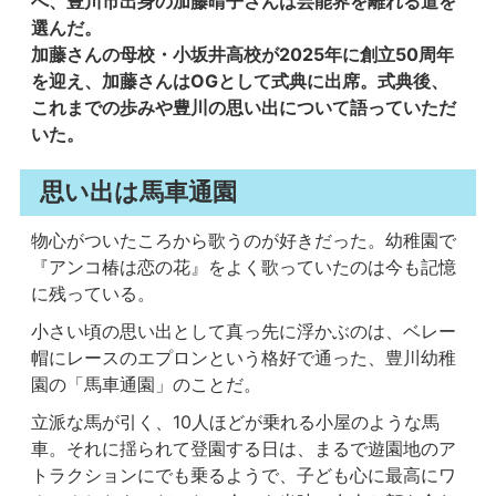
へ、豊川市出身の加藤晴子さんは芸能界を離れる道を
選んだ。
加藤さんの母校・小坂井高校が2025年に創立50周年
を迎え、加藤さんはOGとして式典に出席。式典後、
これまでの歩みや豊川の思い出について語っていただ
いた。
思い出は馬車通園
物心がついたころから歌うのが好きだった。幼稚園で
『アンコ椿は恋の花』をよく歌っていたのは今も記憶
に残っている。
小さい頃の思い出として真っ先に浮かぶのは、ベレー
帽にレースのエプロンという格好で通った、豊川幼稚
園の「馬車通園」のことだ。
立派な馬が引く、10人ほどが乗れる小屋のような馬
車。それに揺られて登園する日は、まるで遊園地のア
トラクションにでも乗るようで、子ども心に最高にワ