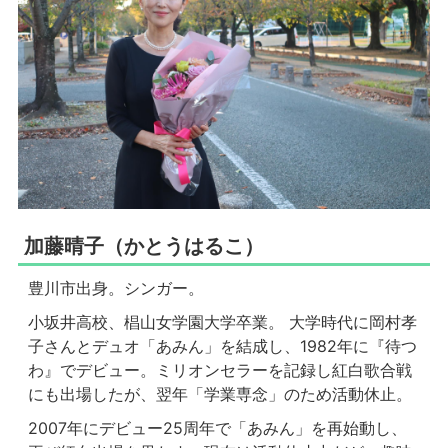
加藤晴子（かとうはるこ）
豊川市出身。シンガー。
小坂井高校、椙山女学園大学卒業。 大学時代に岡村孝
子さんとデュオ「あみん」を結成し、1982年に『待つ
わ』でデビュー。ミリオンセラーを記録し紅白歌合戦
にも出場したが、翌年「学業専念」のため活動休止。
2007年にデビュー25周年で「あみん」を再始動し、