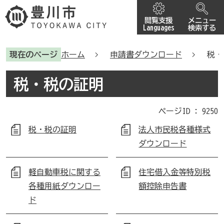
閲覧支援
メニュー
Languages
検索する
現在のページ
ホーム
申請書ダウンロード
税・
税・税の証明
ページID :
9250
税・税の証明
法人市民税各種様式
ダウンロード
軽自動車税に関する
住宅借入金等特別税
各種用紙ダウンロー
額控除申告書
ド