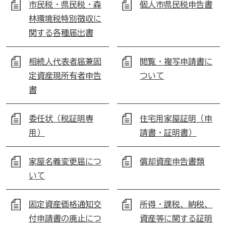
市民税・県民税・森
個人市県民税申告書
林環境税特別徴収に
関する各種届出書
相続人代表者届兼固
閲覧・複写申請書に
定資産現所有者申告
ついて
書
委任状（税証明専
住宅用家屋証明（申
用）
請書・証明書）
家屋名義変更届につ
償却資産申告書類
いて
固定資産価格通知交
所得・課税、納税、
付申請書の廃止につ
資産等に関する証明