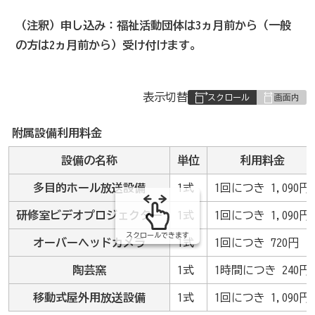
（注釈）申し込み：福祉活動団体は3ヵ月前から（一般
の方は2ヵ月前から）受け付けます。
表
表示切替
組
み
附属設備利用料金
の
設備の名称
単位
利用料金
多目的ホール放送設備
1式
1回につき 1,090円
研修室ビデオプロジェクター
1式
1回につき 1,090円
スクロールできます
オーバーヘッドカメラ
1式
1回につき 720円
陶芸窯
1式
1時間につき 240円
移動式屋外用放送設備
1式
1回につき 1,090円