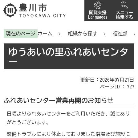
閲覧支援
メニュー
Languages
検索する
現在のページ
ホーム
組織から探す
福祉部
ゆうあいの里ふれあいセンタ
ー
更新日：2026年07月21日
ページID :
727
ふれあいセンター営業再開のお知らせ
日頃よりふれあいセンターをご利用いただき、誠にあり
がとうございます。
設備トラブルにより休止しておりました浴場及び施設に