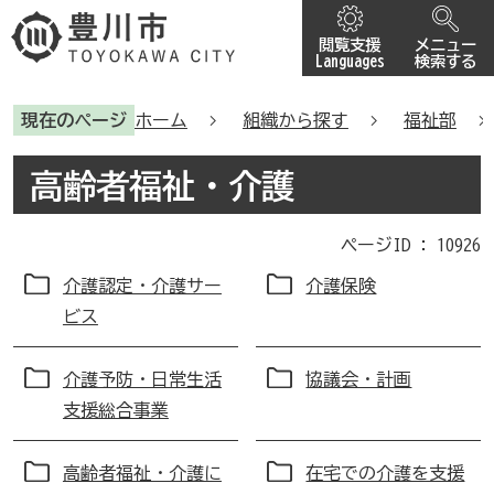
閲覧支援
メニュー
Languages
検索する
現在のページ
ホーム
組織から探す
福祉部
高齢者福祉・介護
ページID :
10926
介護認定・介護サー
介護保険
ビス
介護予防・日常生活
協議会・計画
支援総合事業
高齢者福祉・介護に
在宅での介護を支援