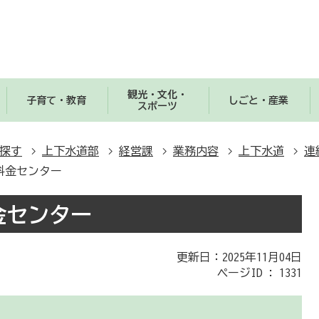
観光・文化・
子育て・教育
しごと・産業
スポーツ
探す
上下水道部
経営課
業務内容
上下水道
連
料金センター
金センター
更新日：2025年11月04日
ページID :
1331