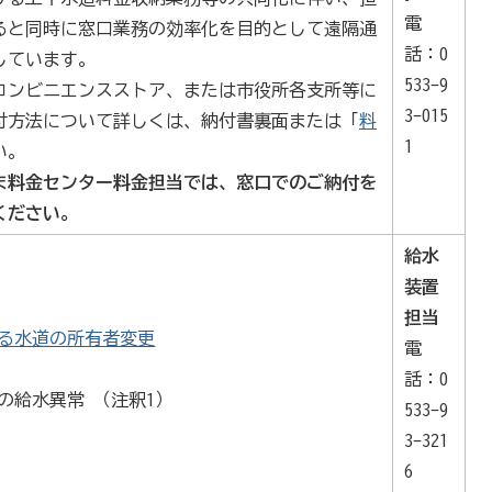
電
ると同時に窓口業務の効率化を目的として遠隔通
話：0
しています。
533-9
コンビニエンスストア、または市役所各支所等に
3-015
付方法について詳しくは、納付書裏面または「
料
1
い。
ま料金センター
料金担当では
、窓口でのご納付を
ください。
給水
装置
担当
る水道の所有者変更
電
話：0
の給水異常 （注釈1）
533-9
3-321
6