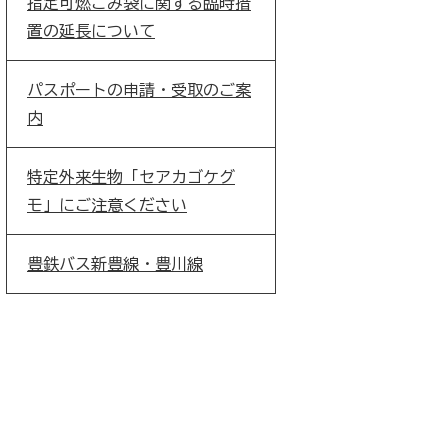
指定可燃ごみ袋に関する臨時措
置の延長について
パスポートの申請・受取のご案
内
特定外来生物「セアカゴケグ
モ」にご注意ください
豊鉄バス新豊線・豊川線