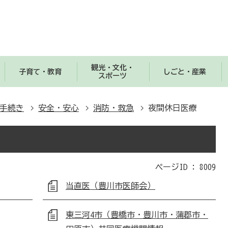
観光・文化・
子育て・教育
しごと・産業
スポーツ
手続き
安全・安心
消防・救急
夜間休日医療
ページID :
8009
当直医（豊川市医師会）
東三河4市（豊橋市・豊川市・蒲郡市・