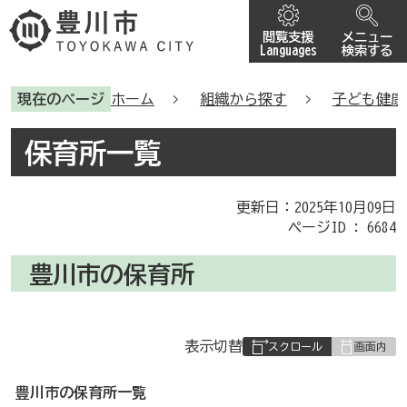
閲覧支援
メニュー
Languages
検索する
現在のページ
ホーム
組織から探す
子ども健康
保育所一覧
更新日：2025年10月09日
ページID :
6684
豊川市の保育所
表
表示切替
組
み
豊川市の保育所一覧