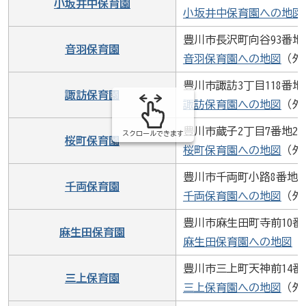
小坂井中保育園
小坂井中保育園への地図
豊川市長沢町向谷93番地
音羽保育園
音羽保育園への地図
（外
豊川市諏訪3丁目118番地
諏訪保育園
諏訪保育園への地図
（外
豊川市蔵子2丁目7番地26
スクロールできます
桜町保育園
桜町保育園への地図
（外
豊川市千両町小路8番地3
千両保育園
千両保育園への地図
（外
豊川市麻生田町寺前10番
麻生田保育園
麻生田保育園への地図
（
豊川市三上町天神前14番
三上保育園
三上保育園への地図
（外