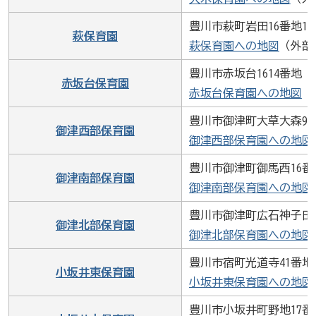
豊川市萩町岩田16番地1
萩保育園
萩保育園への地図
（外部
豊川市赤坂台1614番地
赤坂台保育園
赤坂台保育園への地図
（
豊川市御津町大草大森96
御津西部保育園
御津西部保育園への地図
豊川市御津町御馬西16番
御津南部保育園
御津南部保育園への地図
豊川市御津町広石神子田3
御津北部保育園
御津北部保育園への地図
豊川市宿町光道寺41番地
小坂井東保育園
小坂井東保育園への地図
豊川市小坂井町野地17番