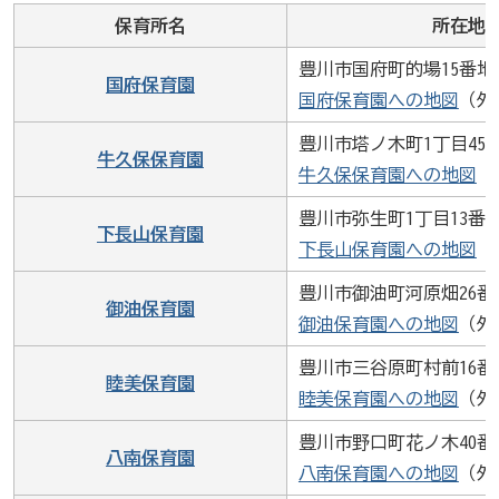
の
保育所名
所在地
豊川市国府町的場15番地
国府保育園
国府保育園への地図
（外
豊川市塔ノ木町1丁目45
牛久保保育園
牛久保保育園への地図
（
豊川市弥生町1丁目13番
下長山保育園
下長山保育園への地図
（
豊川市御油町河原畑26番
御油保育園
御油保育園への地図
（外
豊川市三谷原町村前16番
睦美保育園
睦美保育園への地図
（外
豊川市野口町花ノ木40番
八南保育園
八南保育園への地図
（外