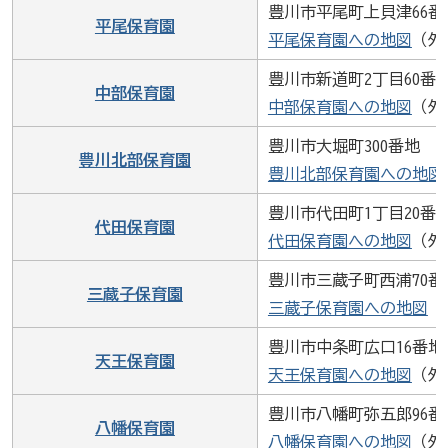
豊川市平尾町上貝津66番
平尾保育園
平尾保育園への地図
（外
豊川市新道町2丁目60番
中部保育園
中部保育園への地図
（外
豊川市大堀町300番地
豊川北部保育園
豊川北部保育園への地図
豊川市代田町1丁目20番地
代田保育園
代田保育園への地図
（外
豊川市三蔵子町西浦70番
三蔵子保育園
三蔵子保育園への地図
（
豊川市中条町広口16番地
天王保育園
天王保育園への地図
（外
豊川市八幡町弥五郎96番
八幡保育園
八幡保育園への地図
（外