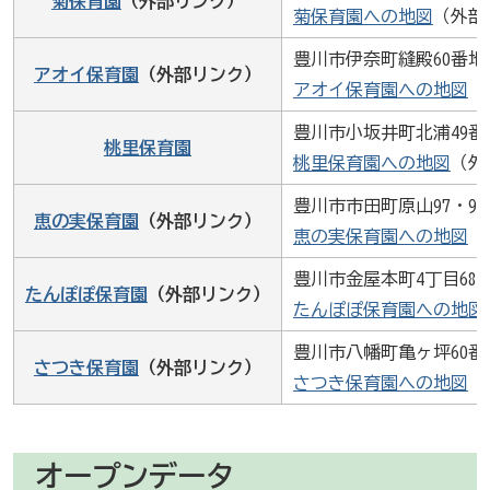
菊保育園
（外部リンク）
菊保育園への地図
（外部
豊川市伊奈町縫殿60番地
アオイ保育園
（外部リンク）
アオイ保育園への地図
（
豊川市小坂井町北浦49番
桃里保育園
桃里保育園への地図
（外
豊川市市田町原山97・9
恵の実保育園
（外部リンク）
恵の実保育園への地図
（
豊川市金屋本町4丁目68
たんぽぽ保育園
（外部リンク）
たんぽぽ保育園への地図
豊川市八幡町亀ヶ坪60番
さつき保育園
（外部リンク）
さつき保育園への地図
（
オープンデータ