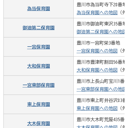
豊川市為当町寺下28番地
為当保育園
為当保育園への地図
（外
豊川市御油町東沢35番地
御油第二保育園
御油第二保育園への地図
豊川市一宮町栄3番地
一宮保育園
一宮保育園への地図
（外
豊川市豊津町割田56番地
大和保育園
大和保育園への地図
（外
豊川市上長山町宝川1番
一宮東部保育園
一宮東部保育園への地図
豊川市東上町井谷沢83番
東上保育園
東上保育園への地図
（外
豊川市大木町荒屋435番
大木保育園
大木保育園への地図
（外