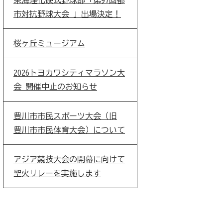
東海理化硬式野球部「第97回都
市対抗野球大会 」出場決定！
桜ヶ丘ミュージアム
2026トヨカワシティマラソン大
会 開催中止のお知らせ
豊川市市民スポーツ大会（旧
豊川市市民体育大会）について
アジア競技大会の開幕に向けて
聖火リレーを実施します