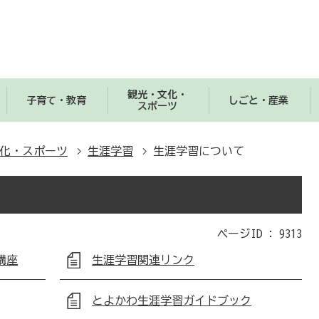
観光・文化・
子育て・教育
しごと・産業
スポーツ
化・スポーツ
生涯学習
生涯学習について
ページID :
9313
講座
生涯学習関連リンク
とよかわ生涯学習ガイドブック