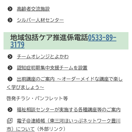
高齢者交流施設
シルバー人材センター
地域包括ケア推進係電話
0533-89-
3179
チームオレンジとよかわ
認知症初期集中支援チームを設置
出前講座のご案内 ～オーダーメイドな講座で楽し
く学びましょう～
啓発チラシ・パンフレット等
福祉相談センターが実施する各種講座等のご案内
電子＠連絡帳（東三河ほいっぷネットワーク豊川
市）について
（外部リンク）